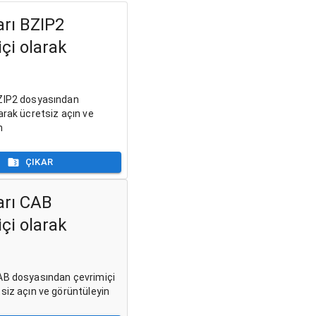
arı BZIP2
çi olarak
ZIP2 dosyasından
arak ücretsiz açın ve
n
ÇIKAR
arı CAB
çi olarak
AB dosyasından çevrimiçi
tsiz açın ve görüntüleyin