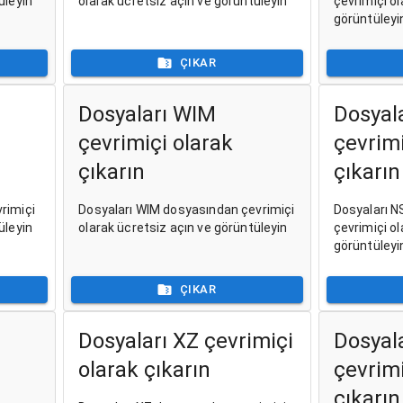
üleyin
olarak ücretsiz açın ve görüntüleyin
çevrimiçi ol
görüntüleyi
ÇIKAR
Dosyaları WIM
Dosyal
çevrimiçi olarak
çevrimi
çıkarın
çıkarın
rimiçi
Dosyaları WIM dosyasından çevrimiçi
Dosyaları N
üleyin
olarak ücretsiz açın ve görüntüleyin
çevrimiçi ol
görüntüleyi
ÇIKAR
Dosyaları XZ çevrimiçi
Dosyal
olarak çıkarın
çevrimi
çıkarın