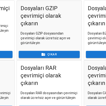
miçi
Dosyaları GZIP
Dosyal
çevrimiçi olarak
çevrimi
çıkarın
çıkarın
imiçi
üleyin
Dosyaları GZIP dosyasından
Dosyaları B
çevrimiçi olarak ücretsiz açın ve
çevrimiçi ol
görüntüleyin
görüntüleyi
ÇIKAR
Dosyaları RAR
Dosyal
çevrimiçi olarak
çevrimi
çıkarın
çıkarın
vrimiçi
Dosyaları RAR dosyasından çevrimiçi
Dosyaları C
üleyin
olarak ücretsiz açın ve görüntüleyin
olarak ücre