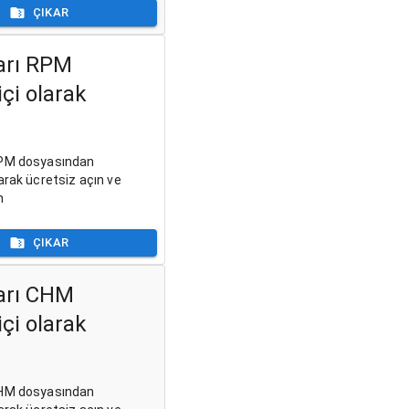
ÇIKAR
arı RPM
çi olarak
RPM dosyasından
arak ücretsiz açın ve
n
ÇIKAR
arı CHM
çi olarak
CHM dosyasından