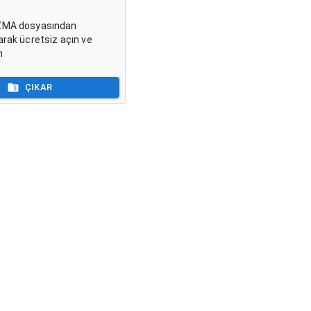
LZMA dosyasından
arak ücretsiz açın ve
n
ÇIKAR