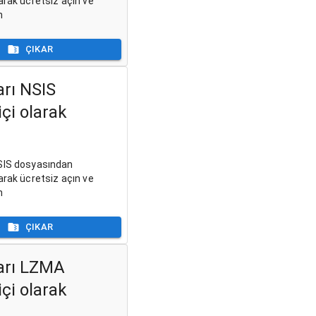
arak ücretsiz açın ve
n
ÇIKAR
arı NSIS
çi olarak
SIS dosyasından
arak ücretsiz açın ve
n
ÇIKAR
arı LZMA
çi olarak