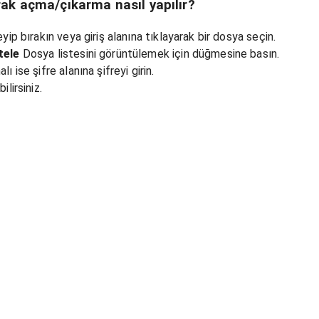
rak açma/çıkarma nasıl yapılır?
eyip bırakın veya giriş alanına tıklayarak bir dosya seçin.
tele
Dosya listesini görüntülemek için düğmesine basın.
ı ise şifre alanına şifreyi girin.
ilirsiniz.