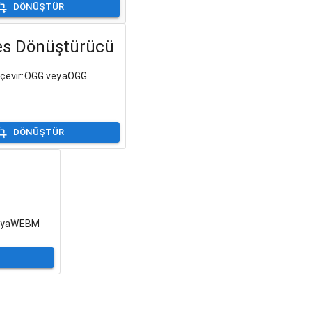
DÖNÜŞTÜR
s Dönüştürücü
e çevir:OGG veyaOGG
DÖNÜŞTÜR
veyaWEBM