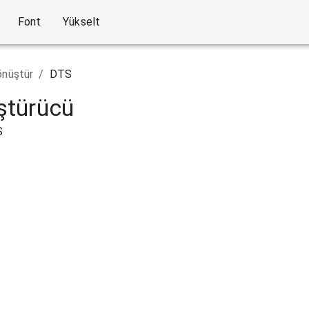
Font
Yükselt
nüştür
/
DTS
ştürücü
S