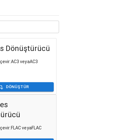
s Dönüştürücü
e çevir:AC3 veyaAC3
DÖNÜŞTÜR
es
türücü
e çevir:FLAC veyaFLAC