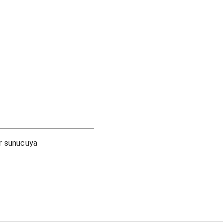
ir sunucuya
.