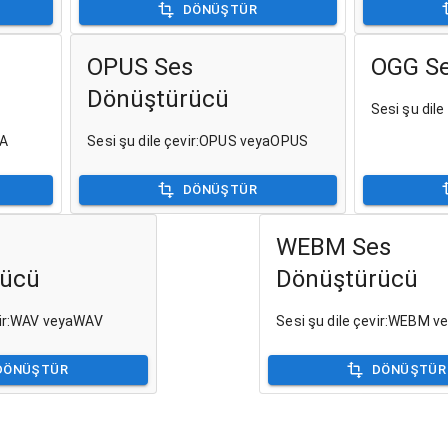
DÖNÜŞTÜR
OPUS Ses
OGG Se
Dönüştürücü
Sesi şu dil
KA
Sesi şu dile çevir:OPUS veyaOPUS
DÖNÜŞTÜR
WEBM Ses
rücü
Dönüştürücü
evir:WAV veyaWAV
Sesi şu dile çevir:WEBM 
DÖNÜŞTÜR
DÖNÜŞTÜR