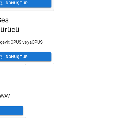
DÖNÜŞTÜR
Ses
türücü
e çevir:OPUS veyaOPUS
DÖNÜŞTÜR
yaWAV