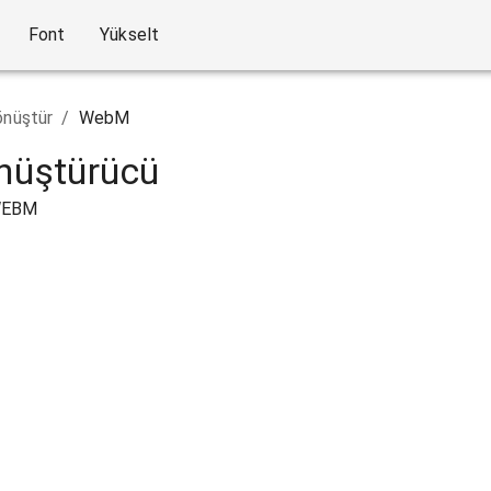
Font
Yükselt
nüştür
/
WebM
üştürücü
aWEBM