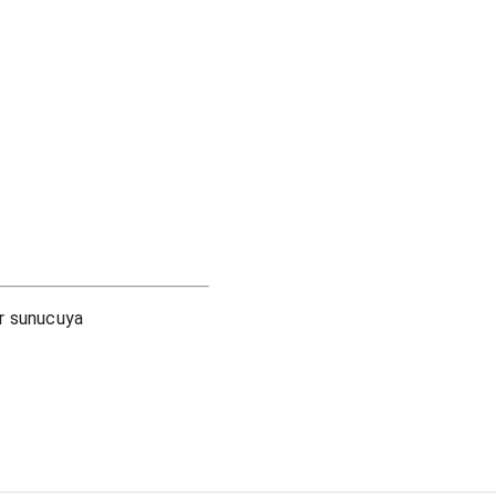
ir sunucuya
.