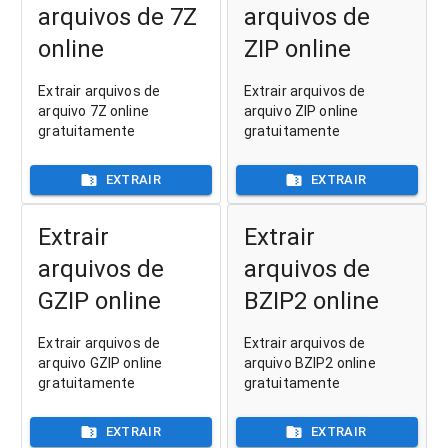
arquivos de 7Z
arquivos de
online
ZIP online
Extrair arquivos de
Extrair arquivos de
arquivo 7Z online
arquivo ZIP online
gratuitamente
gratuitamente
EXTRAIR
EXTRAIR
Extrair
Extrair
arquivos de
arquivos de
GZIP online
BZIP2 online
Extrair arquivos de
Extrair arquivos de
arquivo GZIP online
arquivo BZIP2 online
gratuitamente
gratuitamente
EXTRAIR
EXTRAIR