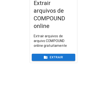
Extrair
arquivos de
COMPOUND
online
Extrair arquivos de
arquivo COMPOUND
online gratuitamente
EXTRAIR