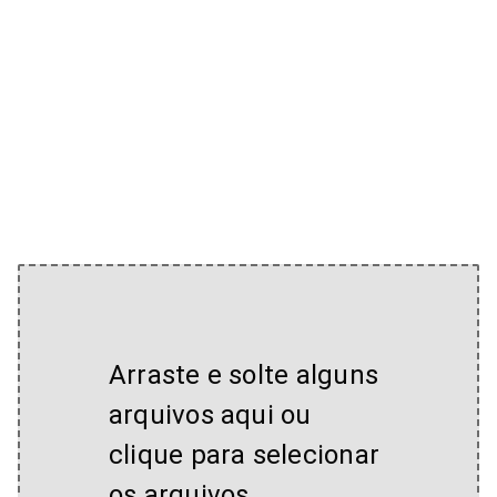
Arraste e solte alguns
arquivos aqui ou
clique para selecionar
os arquivos.