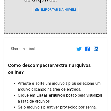
IMPORTAR DA NUVEM
Share this tool:
Como descompactar/extrair arquivos
online?
Arraste e solte um arquivo zip ou selecione um
arquivo clicando na área de entrada.
Clique em
Listar arquivos
botão para visualizar
a lista de arquivos.
Se o arquivo zip estiver protegido por senha,