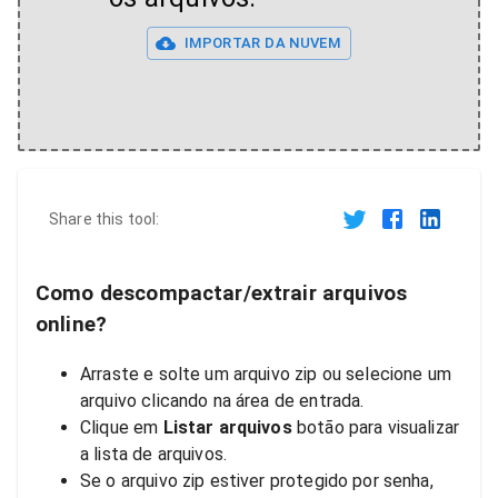
IMPORTAR DA NUVEM
Share this tool:
Como descompactar/extrair arquivos
online?
Arraste e solte um arquivo zip ou selecione um
arquivo clicando na área de entrada.
Clique em
Listar arquivos
botão para visualizar
a lista de arquivos.
Se o arquivo zip estiver protegido por senha,