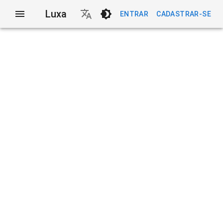
Luxa
ENTRAR
CADASTRAR-SE