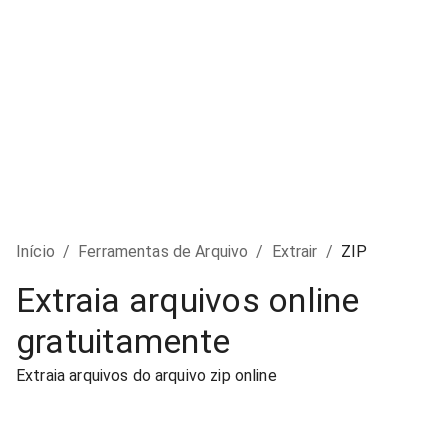
Início
/
Ferramentas de Arquivo
/
Extrair
/
ZIP
Extraia arquivos online
gratuitamente
Extraia arquivos do arquivo zip online