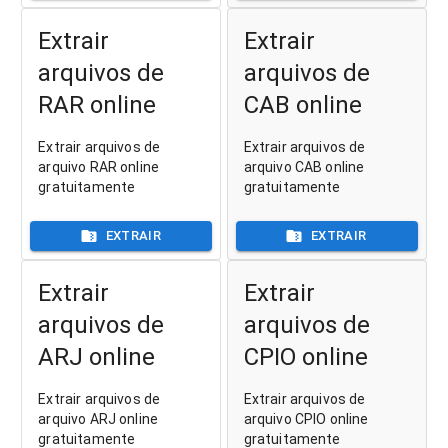
Extrair
Extrair
arquivos de
arquivos de
RAR online
CAB online
Extrair arquivos de
Extrair arquivos de
arquivo RAR online
arquivo CAB online
gratuitamente
gratuitamente
EXTRAIR
EXTRAIR
Extrair
Extrair
arquivos de
arquivos de
ARJ online
CPIO online
Extrair arquivos de
Extrair arquivos de
arquivo ARJ online
arquivo CPIO online
gratuitamente
gratuitamente