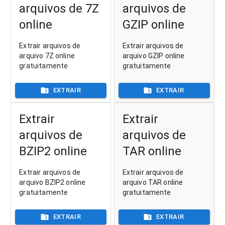
arquivos de 7Z
arquivos de
online
GZIP online
Extrair arquivos de
Extrair arquivos de
arquivo 7Z online
arquivo GZIP online
gratuitamente
gratuitamente
EXTRAIR
EXTRAIR
Extrair
Extrair
arquivos de
arquivos de
BZIP2 online
TAR online
Extrair arquivos de
Extrair arquivos de
arquivo BZIP2 online
arquivo TAR online
gratuitamente
gratuitamente
EXTRAIR
EXTRAIR