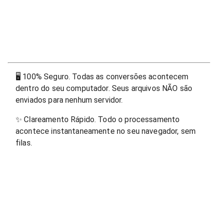
🖥
100% Seguro. Todas as conversões acontecem
dentro do seu computador. Seus arquivos NÃO são
enviados para nenhum servidor.
✨
Clareamento Rápido. Todo o processamento
acontece instantaneamente no seu navegador, sem
filas.