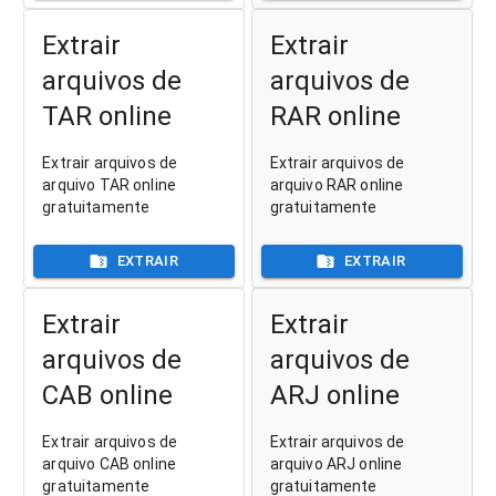
Extrair
Extrair
arquivos de
arquivos de
TAR online
RAR online
Extrair arquivos de
Extrair arquivos de
arquivo TAR online
arquivo RAR online
gratuitamente
gratuitamente
EXTRAIR
EXTRAIR
Extrair
Extrair
arquivos de
arquivos de
CAB online
ARJ online
Extrair arquivos de
Extrair arquivos de
arquivo CAB online
arquivo ARJ online
gratuitamente
gratuitamente