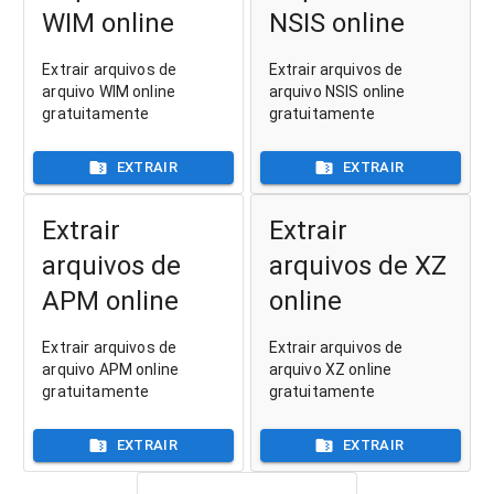
WIM online
NSIS online
Extrair arquivos de
Extrair arquivos de
arquivo WIM online
arquivo NSIS online
gratuitamente
gratuitamente
EXTRAIR
EXTRAIR
Extrair
Extrair
arquivos de
arquivos de XZ
APM online
online
Extrair arquivos de
Extrair arquivos de
arquivo APM online
arquivo XZ online
gratuitamente
gratuitamente
EXTRAIR
EXTRAIR