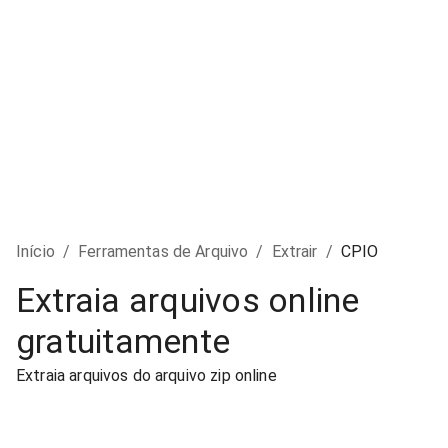
Início
/
Ferramentas de Arquivo
/
Extrair
/
CPIO
Extraia arquivos online
gratuitamente
Extraia arquivos do arquivo zip online