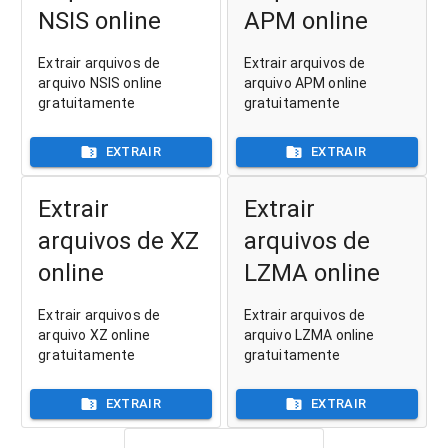
NSIS online
APM online
Extrair arquivos de
Extrair arquivos de
arquivo NSIS online
arquivo APM online
gratuitamente
gratuitamente
EXTRAIR
EXTRAIR
Extrair
Extrair
arquivos de XZ
arquivos de
online
LZMA online
Extrair arquivos de
Extrair arquivos de
arquivo XZ online
arquivo LZMA online
gratuitamente
gratuitamente
EXTRAIR
EXTRAIR