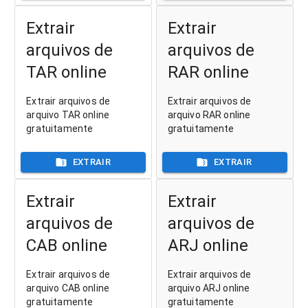
Extrair
Extrair
arquivos de
arquivos de
TAR online
RAR online
Extrair arquivos de
Extrair arquivos de
arquivo TAR online
arquivo RAR online
gratuitamente
gratuitamente
EXTRAIR
EXTRAIR
Extrair
Extrair
arquivos de
arquivos de
CAB online
ARJ online
Extrair arquivos de
Extrair arquivos de
arquivo CAB online
arquivo ARJ online
gratuitamente
gratuitamente