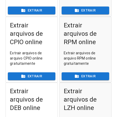
EXTRAIR
EXTRAIR
Extrair
Extrair
arquivos de
arquivos de
CPIO online
RPM online
Extrair arquivos de
Extrair arquivos de
arquivo CPIO online
arquivo RPM online
gratuitamente
gratuitamente
EXTRAIR
EXTRAIR
Extrair
Extrair
arquivos de
arquivos de
DEB online
LZH online