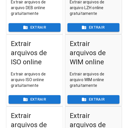
Extrair arquivos de
Extrair arquivos de
arquivo DEB online
arquivo LZH online
gratuitamente
gratuitamente
EXTRAIR
EXTRAIR
Extrair
Extrair
arquivos de
arquivos de
ISO online
WIM online
Extrair arquivos de
Extrair arquivos de
arquivo ISO online
arquivo WIM online
gratuitamente
gratuitamente
EXTRAIR
EXTRAIR
Extrair
Extrair
arquivos de
arquivos de