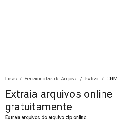
Início
/
Ferramentas de Arquivo
/
Extrair
/
CHM
Extraia arquivos online
gratuitamente
Extraia arquivos do arquivo zip online