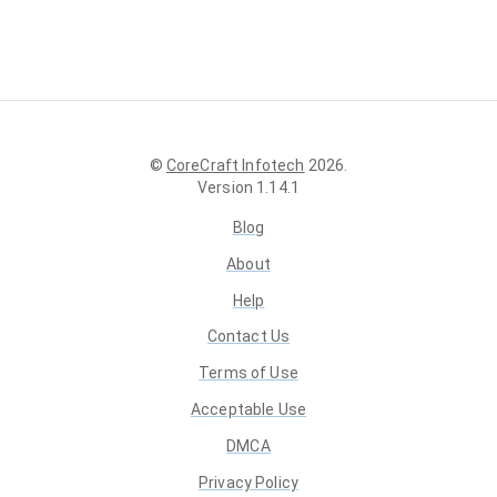
©
CoreCraft Infotech
2026
.
Version
1.14.1
Blog
About
Help
Contact Us
Terms of Use
Acceptable Use
DMCA
Privacy Policy