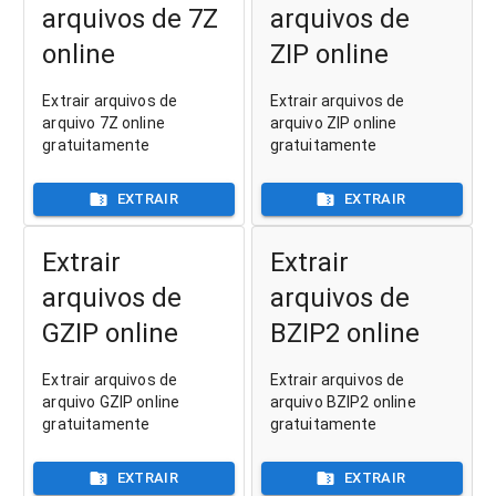
arquivos de 7Z
arquivos de
online
ZIP online
Extrair arquivos de
Extrair arquivos de
arquivo 7Z online
arquivo ZIP online
gratuitamente
gratuitamente
EXTRAIR
EXTRAIR
Extrair
Extrair
arquivos de
arquivos de
GZIP online
BZIP2 online
Extrair arquivos de
Extrair arquivos de
arquivo GZIP online
arquivo BZIP2 online
gratuitamente
gratuitamente
EXTRAIR
EXTRAIR