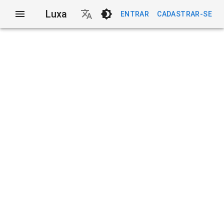
Luxa
ENTRAR
CADASTRAR-SE