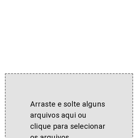
Arraste e solte alguns
arquivos aqui ou
clique para selecionar
os arquivos.