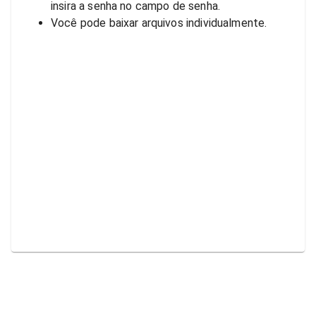
insira a senha no campo de senha.
Você pode baixar arquivos individualmente.