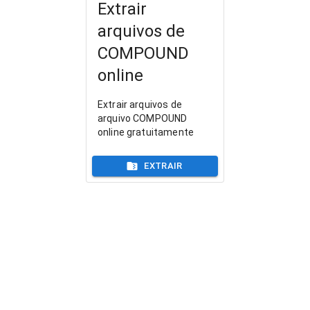
Extrair
arquivos de
COMPOUND
online
Extrair arquivos de
arquivo COMPOUND
online gratuitamente
EXTRAIR