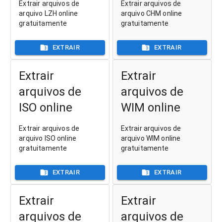
Extrair arquivos de
Extrair arquivos de
arquivo LZH online
arquivo CHM online
gratuitamente
gratuitamente
EXTRAIR
EXTRAIR
Extrair
Extrair
arquivos de
arquivos de
ISO online
WIM online
Extrair arquivos de
Extrair arquivos de
arquivo ISO online
arquivo WIM online
gratuitamente
gratuitamente
EXTRAIR
EXTRAIR
Extrair
Extrair
arquivos de
arquivos de