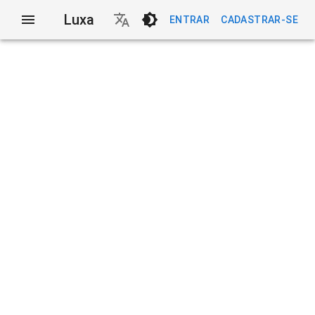
Luxa
ENTRAR
CADASTRAR-SE