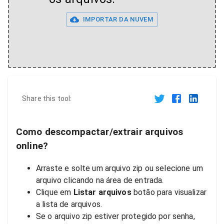
IMPORTAR DA NUVEM
Share this tool:
Como descompactar/extrair arquivos
online?
Arraste e solte um arquivo zip ou selecione um
arquivo clicando na área de entrada.
Clique em
Listar arquivos
botão para visualizar
a lista de arquivos.
Se o arquivo zip estiver protegido por senha,