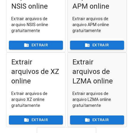
NSIS online
APM online
Extrair arquivos de
Extrair arquivos de
arquivo NSIS online
arquivo APM online
gratuitamente
gratuitamente
EXTRAIR
EXTRAIR
Extrair
Extrair
arquivos de XZ
arquivos de
online
LZMA online
Extrair arquivos de
Extrair arquivos de
arquivo XZ online
arquivo LZMA online
gratuitamente
gratuitamente
EXTRAIR
EXTRAIR