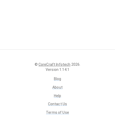
©
CoreCraft Infotech
2026
.
Version
1.14.1
Blog
About
Help
Contact Us
Terms of Use