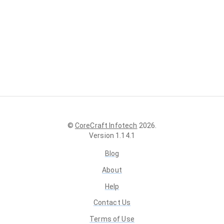
©
CoreCraft Infotech
2026
.
Version
1.14.1
Blog
About
Help
Contact Us
Terms of Use