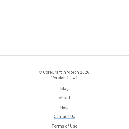
©
CoreCraft Infotech
2026
.
Version
1.14.1
Blog
About
Help
Contact Us
Terms of Use