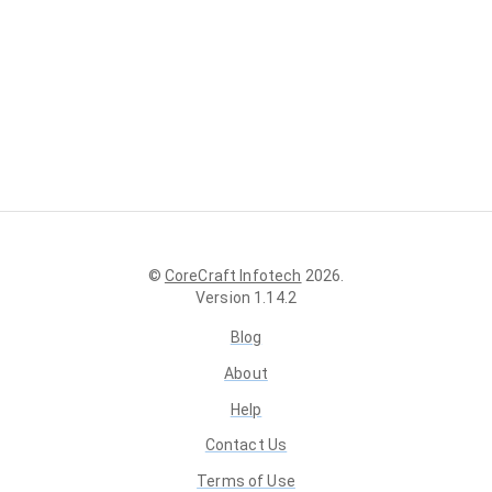
©
CoreCraft Infotech
2026
.
Version
1.14.2
Blog
About
Help
Contact Us
Terms of Use