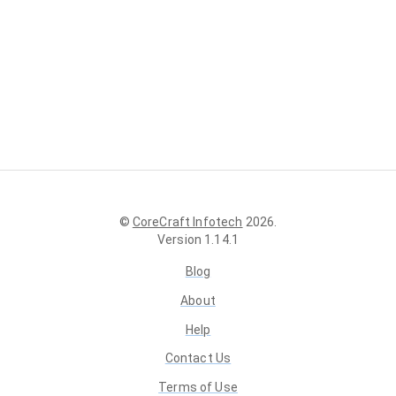
©
CoreCraft Infotech
2026
.
Version
1.14.1
Blog
About
Help
Contact Us
Terms of Use