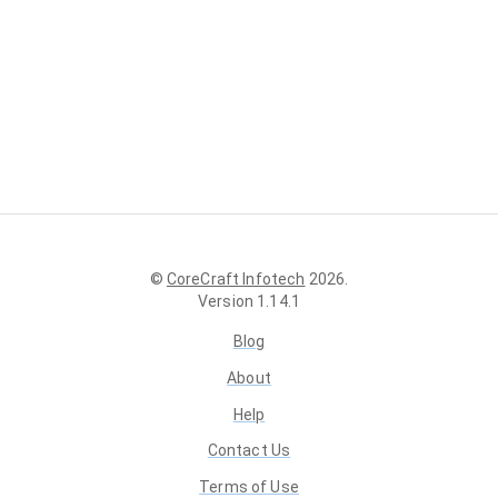
©
CoreCraft Infotech
2026
.
Version
1.14.1
Blog
About
Help
Contact Us
Terms of Use