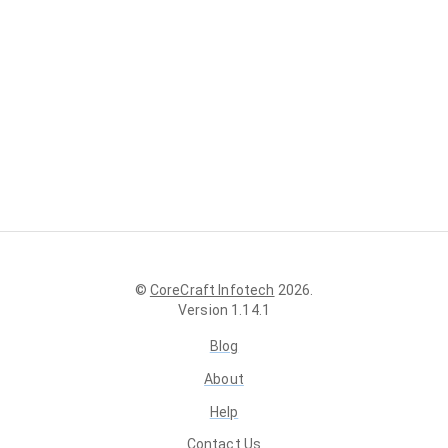
©
CoreCraft Infotech
2026
.
Version
1.14.1
Blog
About
Help
Contact Us