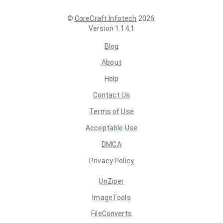
©
CoreCraft Infotech
2026
.
Version
1.14.1
Blog
About
Help
Contact Us
Terms of Use
Acceptable Use
DMCA
Privacy Policy
UnZiper
ImageTools
FileConverts